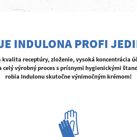
JE INDULONA PROFI JED
a kvalita receptúry, zloženie, vysoká koncentrácia ú
a celý výrobný proces s prísnymi hygienickými šta
robia Indulonu skutočne výnimočným krémom!