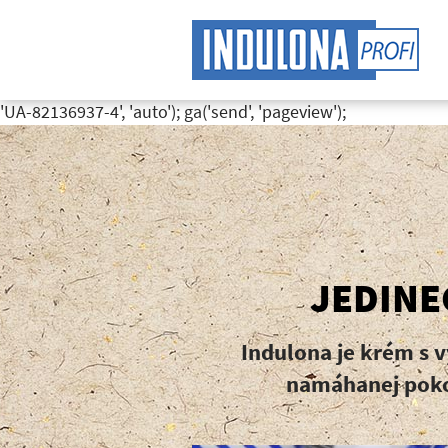
(function(i,s,o,g,r,a,m){i['GoogleAnalyticsObject']=r;i[r]=i[
[0];a.async=1;a.src=g;m.parentNode.insertBefore(a,m) })(windo
ga('send', 'pageview'); (function(i,s,o,g,r,a,m){i['GoogleAnalyt
m=s.getElementsByTagName(o)[0];a.async=1;a.src=g;m.parentN
'UA-82136937-4', 'auto'); ga('send', 'pageview');
JEDINE
Indulona je krém s 
namáhanej pokož