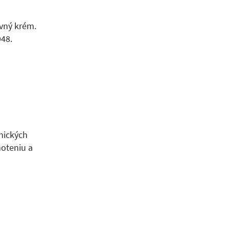
vný krém.
948.
nických
noteniu a