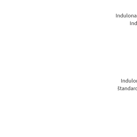
Indulona
Ind
Indulo
štandard