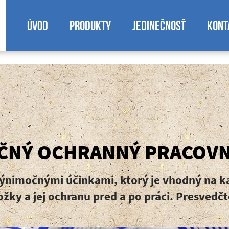
r]||function(){ (i[r].q=i[r].q||[]).push(arguments)},i[r].l=1*
w,document,'script','https://www.google-analytics.com/analyti
ÚVOD
PRODUKTY
JEDINEČNOSŤ
KONT
icsObject']=r;i[r]=i[r]||function(){ (i[r].q=i[r].q||[]).push(arg
ode.insertBefore(a,m) })(window,document,'script','https://
ČNÝ OCHRANNÝ PRACOV
výnimočnými účinkami, ktorý je vhodný na 
ky a jej ochranu pred a po práci. Presvedčte