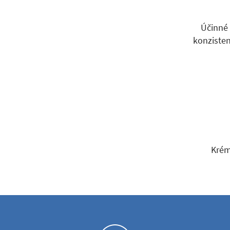
Účinné 
konzisten
Krém