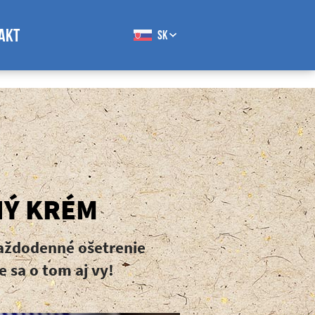
new Date();a=s.createElement(o), m=s.getElementsByTagName(o)
cs.js','ga'); ga('create', 'UA-82136937-2', 'auto');
AKT
SK
uments)},i[r].l=1*new Date();a=s.createElement(o),
www.google-analytics.com/analytics.js','ga'); ga('create',
NÝ KRÉM
každodenné ošetrenie
 sa o tom aj vy!