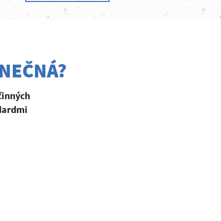
INEČNÁ?
činných
ndardmi