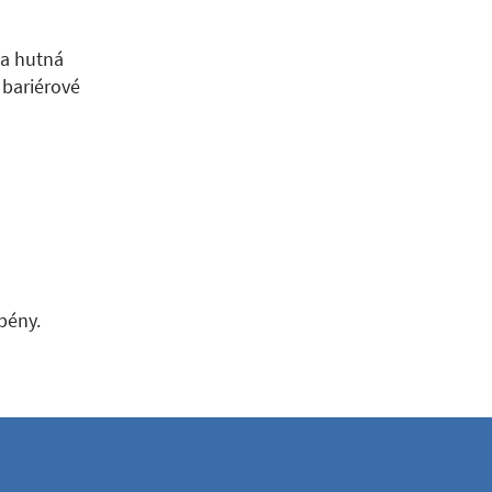
 a hutná
 bariérové
bény.